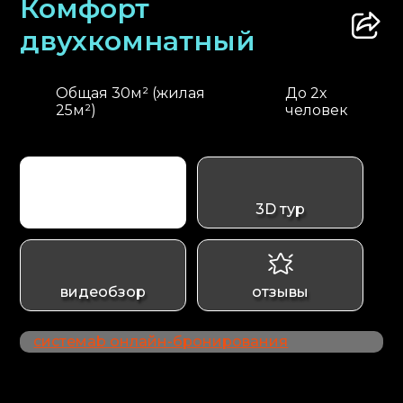
Комфорт
двухкомнатный
Общая 30м² (жилая
До 2х
25м²)
человек
3D тур
видеобзор
отзывы
системаb онлайн-бронирования