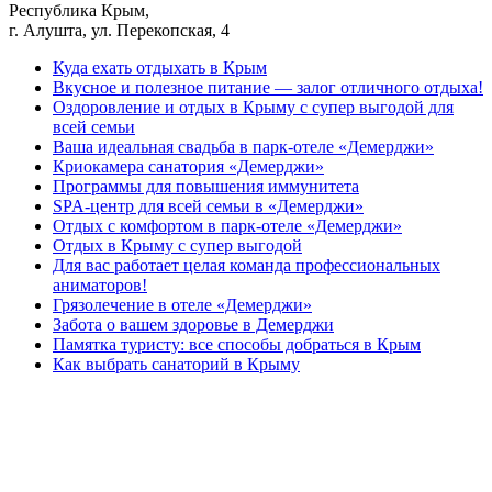
Республика Крым,
г. Алушта, ул. Перекопская, 4
Куда ехать отдыхать в Крым
Вкусное и полезное питание — залог отличного отдыха!
Оздоровление и отдых в Крыму с супер выгодой для
всей семьи
Ваша идеальная свадьба в парк-отеле «Демерджи»
Криокамера санатория «Демерджи»
Программы для повышения иммунитета
SPA-центр для всей семьи в «Демерджи»
Отдых с комфортом в парк-отеле «Демерджи»
Отдых в Крыму с супер выгодой
Для вас работает целая команда профессиональных
аниматоров!
Грязолечение в отеле «Демерджи»
Забота о вашем здоровье в Демерджи
Памятка туристу: все способы добраться в Крым
Как выбрать санаторий в Крыму