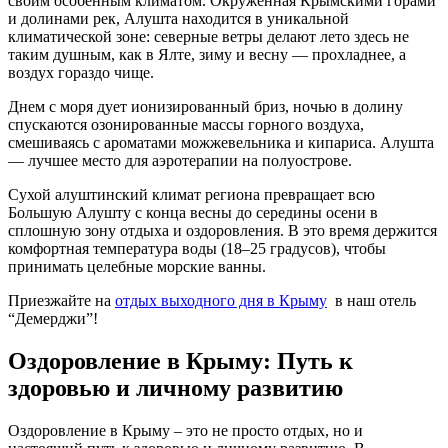
своим особенным климатом.
Окруженная Крымскими горами
и долинами рек, Алушта находится в уникальной
климатической зоне: северные ветры делают лето здесь не
таким душным, как в Ялте, зиму и весну — прохладнее, а
воздух гораздо чище.
Днем с моря дует ионизированный бриз, ночью в долину
спускаются озонированные массы горного воздуха,
смешиваясь с ароматами можжевельника и кипариса. Алушта
— лучшее место для аэротерапии на полуострове.
Сухой алуштинский климат региона превращает всю
Большую Алушту с конца весны до середины осени в
сплошную зону отдыха и оздоровления. В это время держится
комфортная температура воды (18–25 градусов), чтобы
принимать целебные морские ванны.
Приезжайте на
отдых выходного дня в Крыму
в
наш отель
“Демерджи”!
Оздоровление в Крыму: Путь к
здоровью и личному развитию
Оздоровление в Крыму
– это не просто отдых, но и