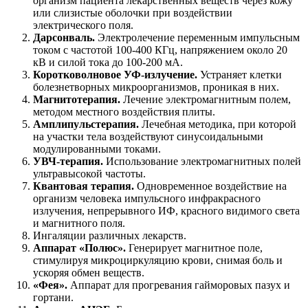
организм пациента лекарственных веществ через кожу
или слизистые оболочки при воздействии
электрического поля.
Дарсонваль.
Электролечение переменным импульсным
током с частотой 100-400 КГц, напряжением около 20
кВ и силой тока до 100-200 мА.
Коротковолновое УФ-излучение.
Устраняет клетки
болезнетворных микроорганизмов, проникая в них.
Магнитотерапия.
Лечение электромагнитным полем,
методом местного воздействия плиты.
Амплипульстерапия.
Лечебная методика, при которой
на участки тела воздействуют синусоидальными
модулированными токами.
УВЧ-терапия.
Использование электромагнитных полей
ультравысокой частоты.
Квантовая терапия.
Одновременное воздействие на
организм человека импульсного инфракрасного
излучения, непрерывного ИФ, красного видимого света
и магнитного поля.
Ингаляции различных лекарств.
Аппарат «Полюс».
Генерирует магнитное поле,
стимулируя микроциркуляцию крови, снимая боль и
ускоряя обмен веществ.
«Фея».
Аппарат для прогревания гайморовых пазух и
гортани.