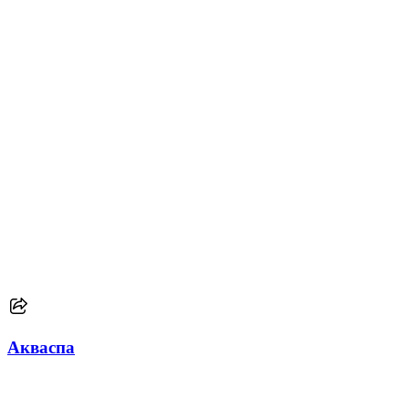
Акваспа