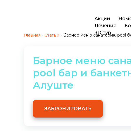
Акции
Ном
Лечение
Ко
3D-тур
Официальный сайт
Главная
-
Статьи
-
Барное меню санатория, pool б
Барное меню сана
pool бар и банкет
Алуште
ЗАБРОНИРОВАТЬ