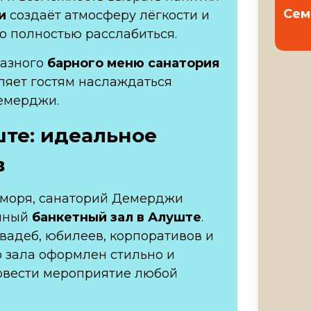
Сем
и
создаёт атмосферу лёгкости и
о полностью расслабиться.
разного
барного меню санатория
ляет гостям наслаждаться
емерджи.
ште
: идеальное
в
у моря, санаторий Демерджи
енный
банкетный зал в Алуште
.
вадеб, юбилеев, корпоративов и
р зала оформлен стильно и
ровести мероприятие любой