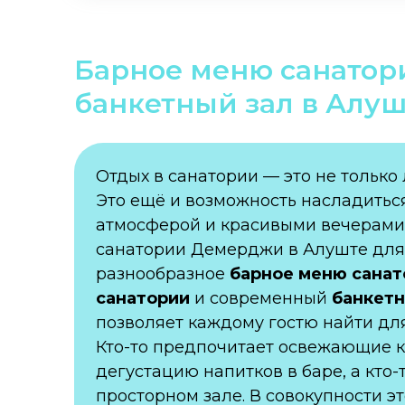
Барное меню санатори
банкетный зал в Алуш
Отдых в санатории — это не только 
Это ещё и возможность насладитьс
атмосферой и красивыми вечерами в
санатории Демерджи в Алуште для 
разнообразное
барное меню санат
санатории
и современный
банкетн
позволяет каждому гостю найти дл
Кто-то предпочитает освежающие ко
дегустацию напитков в баре, а кто
просторном зале. В совокупности 