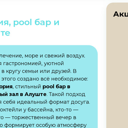
Акц
я, pool бар и
те
лечение, море и свежий воздух.
я гастрономией, уютной
 кругу семьи или друзей. В
этого создано всё необходимое:
ория
, стильный
pool бар в
ый зал в Алуште
. Такой подход
я себя идеальный формат досуга.
ктейли у бассейна, кто-то —
-то — торжественный вечер в
это формирует особую атмосферу