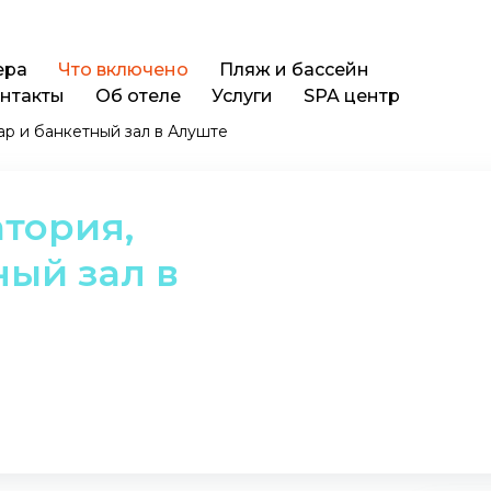
ера
Что включено
Пляж и бассейн
нтакты
Об отеле
Услуги
SPA центр
ар и банкетный зал в Алуште
тория,
ный зал в