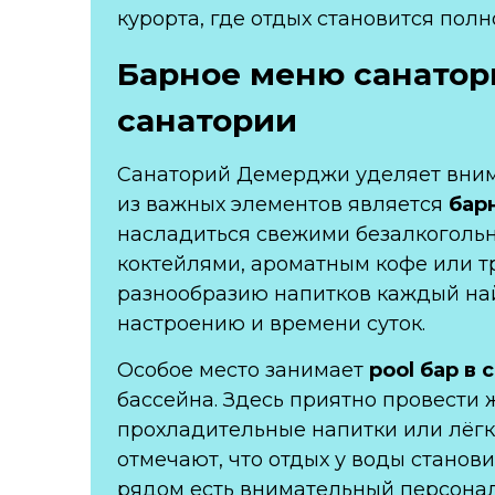
курорта, где отдых становится по
Барное меню санатор
санатории
Санаторий Демерджи уделяет внима
из важных элементов является
бар
насладиться свежими безалкоголь
коктейлями, ароматным кофе или т
разнообразию напитков каждый найд
настроению и времени суток.
Особое место занимает
pool бар в 
бассейна. Здесь приятно провести 
прохладительные напитки или лёгк
отмечают, что отдых у воды станов
рядом есть внимательный персонал