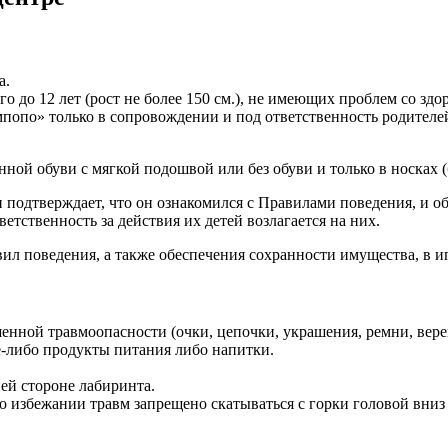
а.
-го до 12 лет (рост не более 150 см.), не имеющих проблем со 
попо» только в сопровождении и под ответственность родителей
нной обуви с мягкой подошвой или без обуви и только в носках (
подтверждает, что он ознакомился с Правилами поведения, и обя
ветственность за действия их детей возлагается на них.
ил поведения, а также обеспечения сохранности имущества, в и
нной травмоопасности (очки, цепочки, украшения, ремни, веревк
е-либо продукты питания либо напитки.
ей стороне лабиринта.
о избежании травм запрещено скатываться с горки головой вниз 