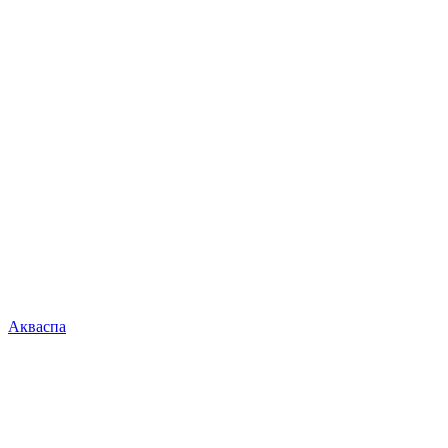
Акваспа