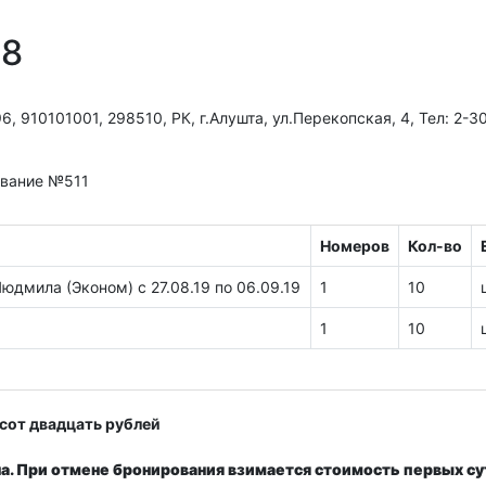
28
910101001, 298510, РК, г.Алушта, ул.Перекопская, 4, Тел: 2-3
ование №511
Номеров
Кол-во
дмила (Эконом) c 27.08.19 по 06.09.19
1
10
1
10
сот двадцать рублей
. При отмене бронирования взимается стоимость первых сут