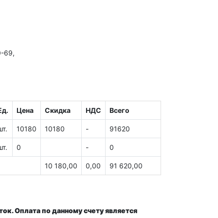
0-69,
Ед.
Цена
Скидка
НДС
Всего
шт.
10180
10180
-
91620
шт.
0
-
0
10 180,00
0,00
91 620,00
ок. Оплата по данному счету является