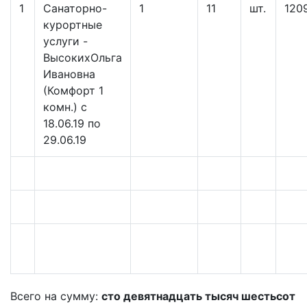
1
Cанаторно-
1
11
шт.
120
курортные
услуги -
ВысокихОльга
Ивановна
(Комфорт 1
комн.) c
18.06.19 по
29.06.19
Всего на сумму:
сто девятнадцать тысяч шестьсот