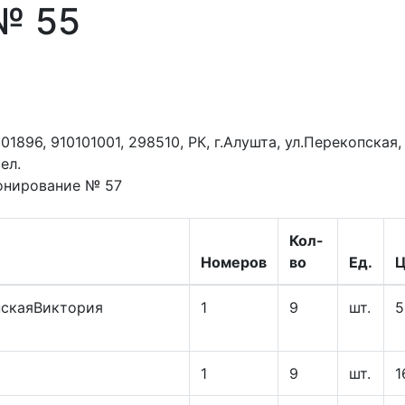
 № 55
96, 910101001, 298510, РК, г.Алушта, ул.Перекопская, 4
ел.
онирование № 57
Кол-
Номеров
во
Ед.
Ц
нскаяВиктория
1
9
шт.
5
1
9
шт.
1