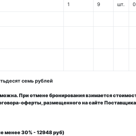
1
9
шт.
0
ятьдесят семь рублей
можна. При отмене бронирования взимается стоимост
договора-оферты, размещенного на сайте Поставщик
е менее 30% - 12948 руб)