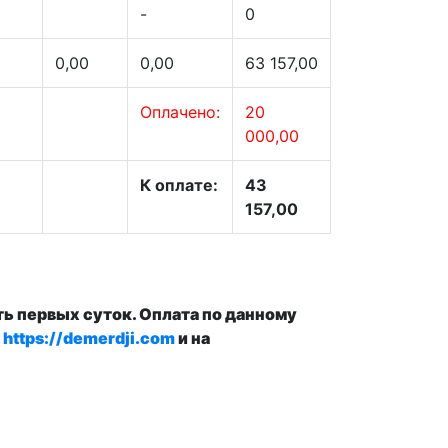
-
0
0,00
0,00
63 157,00
Оплачено:
20
000,00
К оплате:
43
157,00
ь первых суток. Оплата по данному
а
https://demerdji.com
и на