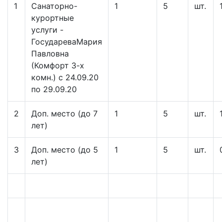
1
Cанаторно-
1
5
шт.
курортные
услуги -
ГосудареваМария
Павловна
(Комфорт 3-х
комн.) c 24.09.20
по 29.09.20
2
Доп. место (до 7
1
5
шт.
лет)
3
Доп. место (до 5
1
5
шт.
лет)