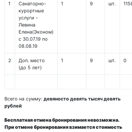
1
Cанаторно-
1
9
шт.
115
курортные
услуги -
Левина
Елена(Эконом)
c 30.07.19 по
08.08.19
2
Доп. место
1
9
шт.
0
(до 5 лет)
Всего на сумму:
девяносто девять тысяч девять
рублей
Бесплатная отмена бронирования невозможна.
При отмене бронирования взимается стоимость