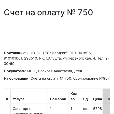
Счет на оплату № 750
Поставщик:
ООО ЛОЦ "Демерджи", 9101001896,
910101001, 298510, РК, г.Алушта, ул.Перекопская, 4, Тел: 2-
30-69,
Покупатель:
ИНН , Волкова Анастасия, , тел.
На основании:
Счета на оплату № 750, бронирование №907
Кол-
#
Услуга
Номеров
во
Ед.
Цена
Ски
1
Cанаторно-
1
1
шт.
5798
курортные услуги