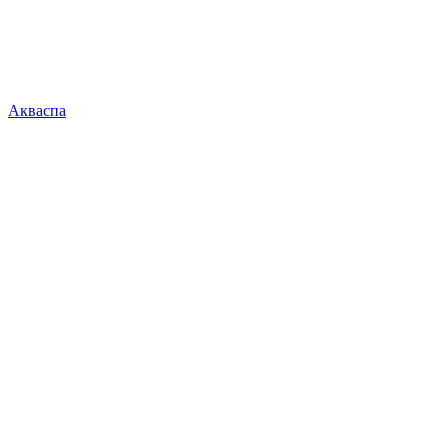
Акваспа